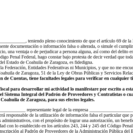
________, teniendo pleno conocimiento de que el artículo 69 de la L
resente documentación o información falsa o alterada, o simule el cumpli
icio, una ventaja o de perjudicar a persona alguna, así como del delito 
digo Penal Federal, hago constar bajo protesta de decir verdad que tod
 del Estado de Coahuila de Zaragoza, es fidedigna.
la Federación, Entidades Federativas ni Municipios, y que no me encuen
Coahuila de Zaragoza, 51 de la Ley de Obras Públicas y Servicios Rela
n de Cuentas, tiene facultades legales para verificar en cualquier 
fiscal para desarrollar mi actividad lo manifestare por escrito a es
del Sistema Integral del Padrón de Proveedores y Contratistas o cua
Coahuila de Zaragoza, para sus efectos legales.
___________ representante legal de la empresa ____________________
á responsable de la utilización de información falsa el particular que 
 administrativos, con el propósito de lograr una autorización, un benefi
ad con lo establecido en los artículos 243, 244 y 245 del Código Penal
inscripción al Padrón de Proveedores de la Administración Pública del 