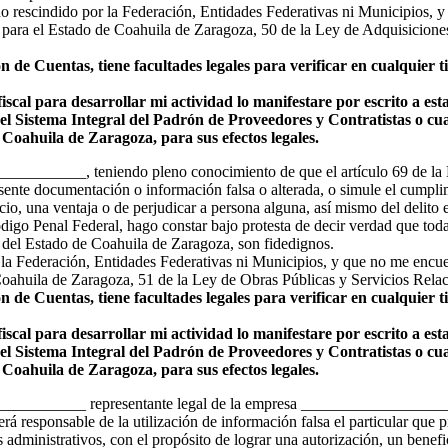
 rescindido por la Federación, Entidades Federativas ni Municipios, y q
 para el Estado de Coahuila de Zaragoza, 50 de la Ley de Adquisicione
n de Cuentas, tiene facultades legales para verificar en cualquier 
fiscal para desarrollar mi actividad lo manifestare por escrito a es
del Sistema Integral del Padrón de Proveedores y Contratistas o cua
Coahuila de Zaragoza, para sus efectos legales.
________, teniendo pleno conocimiento de que el artículo 69 de la L
resente documentación o información falsa o alterada, o simule el cumpli
icio, una ventaja o de perjudicar a persona alguna, así mismo del delito
digo Penal Federal, hago constar bajo protesta de decir verdad que tod
 del Estado de Coahuila de Zaragoza, son fidedignos.
la Federación, Entidades Federativas ni Municipios, y que no me encuen
Coahuila de Zaragoza, 51 de la Ley de Obras Públicas y Servicios Rela
n de Cuentas, tiene facultades legales para verificar en cualquier 
fiscal para desarrollar mi actividad lo manifestare por escrito a es
del Sistema Integral del Padrón de Proveedores y Contratistas o cua
Coahuila de Zaragoza, para sus efectos legales.
___________ representante legal de la empresa ____________________
á responsable de la utilización de información falsa el particular que 
 administrativos, con el propósito de lograr una autorización, un benefi