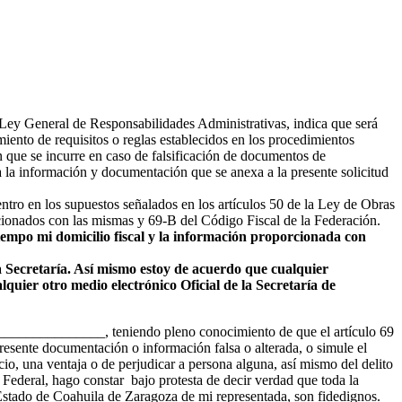
ey General de Responsabilidades Administrativas, indica que será
miento de requisitos o reglas establecidos en los procedimientos
en que se incurre en caso de falsificación de documentos de
a la información y documentación que se anexa a la presente solicitud
tro en los supuestos señalados en los artículos 50 de la Ley de Obras
cionados con las mismas y 69-B del Código Fiscal de la Federación.
tiempo mi domicilio fiscal y la información proporcionada con
ta Secretaría. Así mismo estoy de acuerdo que cualquier
lquier otro medio electrónico Oficial de la Secretaría de
_____________, teniendo pleno conocimiento de que el artículo 69
presente documentación o información falsa o alterada, o simule el
cio, una ventaja o de perjudicar a persona alguna, así mismo del delito
 Federal, hago constar bajo protesta de decir verdad que toda la
Estado de Coahuila de Zaragoza de mi representada, son fidedignos.