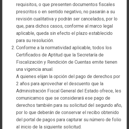
Obras Públicas y Servicios Relacionados con las
requisitos, o que presenten documentos fiscales
mismas para el Estado de Coahuila de Zaragoza.
prescritos o en sentido negativo, no pasarán a su
Los documentos o imágenes que integren un
revisión cualitativa y podrán ser cancelados, por lo
requisito deberán de estar contenidos en un solo
que, para dichos casos, conforme al marco legal
archivo PDF.
aplicable, queda sin efecto el plazo establecido
Considera que
deberás de firmar
para su resolución.
Sistema Integral
electrónicamente
la solicitud de servicio con el
Conforme a la normatividad aplicable, todos los
Certificado Efirma de la empresa tratándose de una
Certificados de Aptitud que la Secretaría de
Persona Moral, y con el Certificado Efirma del
Fiscalización y Rendición de Cuentas emite tienen
del Padrón de
interesado cuando se trate de una Persona Física.
una vigencia anual.
Respecto a lo anterior considera que de manera
A quienes elijan la opción del pago de derechos por
Proveedores y
Universal para cualquier proceso de Firmado
2 años para aprovechar el descuento que la
Electrónico con un Certificado Digital del SAT
Administración Fiscal General del Estado ofrece, les
Contratistas
requieres:
comunicamos que se considerará ese pago de
derechos también para su solicitud del segundo año,
El Archivo .CER del Certificado Digital
Sippc
por lo que deberán de conservar el recibo obtenido
emitido por el SAT.
del portal de pagos para capturar su número de folio
El Archivo .KEY de Llave Privada
al inicio de la siguiente solicitud.