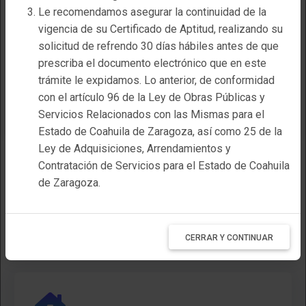
correspondiente al Certificado Digital.
Completamente en línea puedes
Le recomendamos asegurar la continuidad de la
Debes de tener la Contraseña
solicitar o gestionar la inscripción o
vigencia de su Certificado de Aptitud, realizando su
correspondiente relacionada con el Archivo
solicitud de refrendo 30 días hábiles antes de que
el refrendo para obtener el
.KEY anterior.
prescriba el documento electrónico que en este
Certificado de Aptitud como
trámite le expidamos. Lo anterior, de conformidad
Proveedor o Contratista.
con el artículo 96 de la Ley de Obras Públicas y
CERRAR Y CONTINUAR
Servicios Relacionados con las Mismas para el
Estado de Coahuila de Zaragoza, así como 25 de la
Tramitar ahora
Ver Requisitos
Ley de Adquisiciones, Arrendamientos y
Contratación de Servicios para el Estado de Coahuila
de Zaragoza.
CERRAR Y CONTINUAR