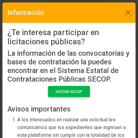
Información
Información importante
search
more_vert
¿Te interesa participar en
licitaciones públicas?
TRAMITAR AHORA
Antes de iniciar el trámite de inscripción o refrendo,
manifiesto que estoy de acuerdo en que la
La información de las convocatorias y
Secretaría de Fiscalización y Rendición de Cuentas
bases de contratación la puedes
tiene facultades legales para verificar en sitio el
encontrar en el Sistema Estatal de
domicilio fiscal e instalaciones concernientes al
Contrataciones Públicas SECOP.
interesado o empresa que tramita esta solicitud, y
que también puede realizar las consultas que se
VISITAR SECOP
consideren necesarias ante las instancias
competentes para corroborar la información que le
Avisos importantes
fue proporcionada, según lo indican los artículos 22
y 23 de la Ley de Adquisiciones, Arrendamientos y
A los interesados en realizar una solicitud les
Contratación de Servicios para el Estado de Coahuila
comunicamos que los expedientes que ingresen a
de Zaragoza, y los artículos 93 y 94 de la Ley de
esta plataforma sin cumplir con la totalidad de los